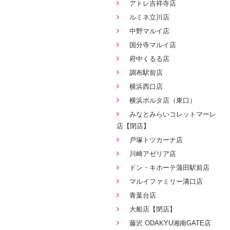
アトレ吉祥寺店
ルミネ立川店
中野マルイ店
国分寺マルイ店
府中くるる店
調布駅前店
横浜西口店
横浜ポルタ店（東口）
みなとみらいコレットマーレ
店【閉店】
戸塚トツカーナ店
川崎アゼリア店
ドン・キホーテ蒲田駅前店
マルイファミリー溝口店
青葉台店
大船店【閉店】
藤沢 ODAKYU湘南GATE店