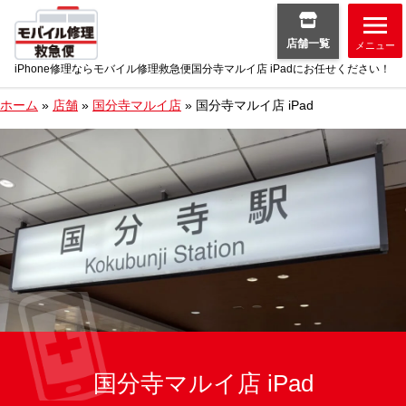
店舗一覧
メニュー
iPhone修理ならモバイル修理救急便国分寺マルイ店 iPadにお任せください！
ホーム
»
店舗
»
国分寺マルイ店
»
国分寺マルイ店 iPad
国分寺マルイ店 iPad