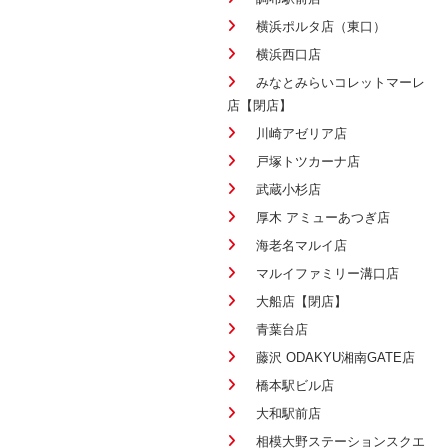
横浜ポルタ店（東口）
横浜西口店
みなとみらいコレットマーレ
店【閉店】
川崎アゼリア店
戸塚トツカーナ店
武蔵小杉店
厚木 アミューあつぎ店
海老名マルイ店
マルイファミリー溝口店
大船店【閉店】
青葉台店
藤沢 ODAKYU湘南GATE店
橋本駅ビル店
大和駅前店
相模大野ステーションスクエ