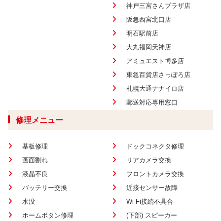
神戸三宮さんプラザ店
阪急西宮北口店
明石駅前店
大丸福岡天神店
アミュエスト博多店
東急百貨店さっぽろ店
札幌大通ナナイロ店
郵送対応専用窓口
修理メニュー
基板修理
ドックコネクタ修理
画面割れ
リアカメラ交換
液晶不良
フロントカメラ交換
バッテリー交換
近接センサー故障
水没
Wi-Fi接続不具合
ホームボタン修理
(下部) スピーカー