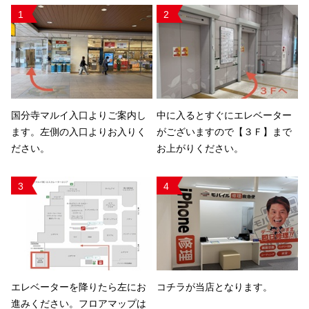
1
2
国分寺マルイ入口よりご案内し
中に入るとすぐにエレベーター
ます。左側の入口よりお入りく
がございますので【３Ｆ】まで
ださい。
お上がりください。
3
4
エレベーターを降りたら左にお
コチラが当店となります。
進みください。フロアマップは