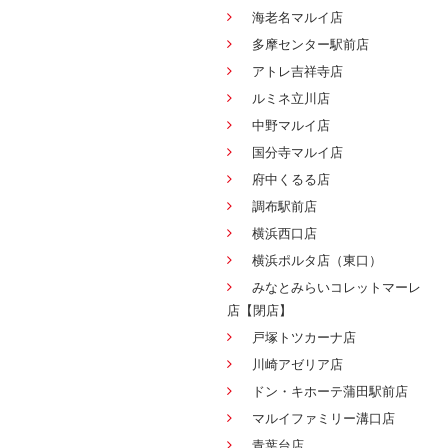
海老名マルイ店
多摩センター駅前店
アトレ吉祥寺店
ルミネ立川店
中野マルイ店
国分寺マルイ店
府中くるる店
調布駅前店
横浜西口店
横浜ポルタ店（東口）
みなとみらいコレットマーレ
店【閉店】
戸塚トツカーナ店
川崎アゼリア店
ドン・キホーテ蒲田駅前店
マルイファミリー溝口店
青葉台店