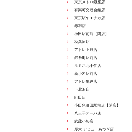
東京メトロ銀座店
有楽町交通会館店
東京駅ヤエチカ店
赤羽店
神田駅前店【閉店】
秋葉原店
アトレ上野店
錦糸町駅前店
ルミネ北千住店
新小岩駅前店
アトレ亀戸店
下北沢店
町田店
小田急町田駅前店【閉店】
八王子オーパ店
武蔵小杉店
厚木 アミューあつぎ店