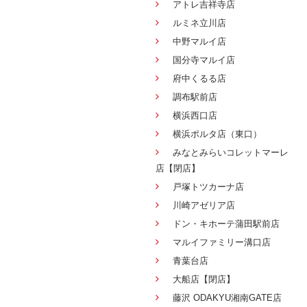
アトレ吉祥寺店
ルミネ立川店
中野マルイ店
国分寺マルイ店
府中くるる店
調布駅前店
横浜西口店
横浜ポルタ店（東口）
みなとみらいコレットマーレ
店【閉店】
戸塚トツカーナ店
川崎アゼリア店
ドン・キホーテ蒲田駅前店
マルイファミリー溝口店
青葉台店
大船店【閉店】
藤沢 ODAKYU湘南GATE店