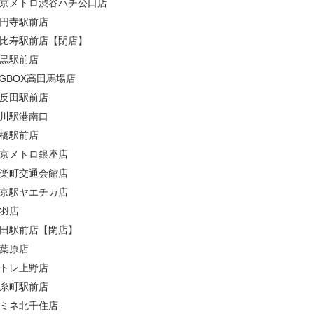
京メトロ渋谷ハチ公口店
円寺駅前店
比寿駅前店【閉店】
黒駅前店
IGBOX高田馬場店
反田駅前店
川駅港南口
橋駅前店
京メトロ銀座店
楽町交通会館店
京駅ヤエチカ店
羽店
田駅前店【閉店】
葉原店
トレ上野店
糸町駅前店
ミネ北千住店