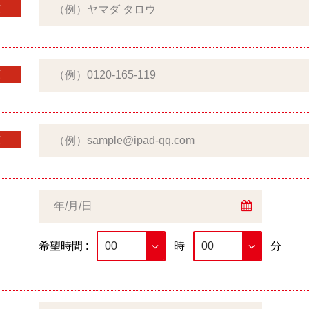
須
須
須
希望時間 :
時
分