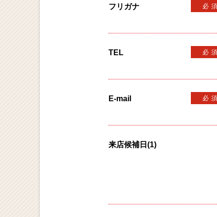
フリガナ
必
TEL
必
E-mail
必
来店候補日(1)