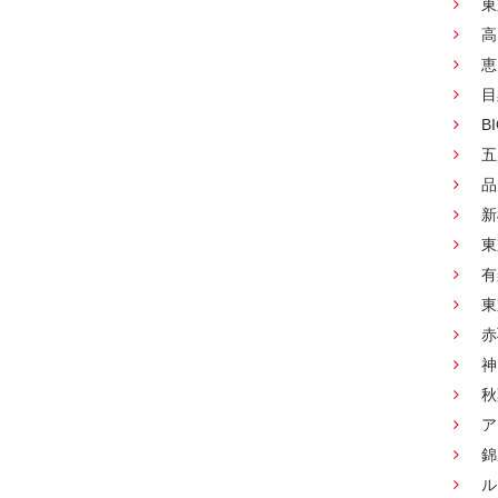
東
高
恵
目
B
五
品
新
東
有
東
赤
神
秋
ア
錦
ル